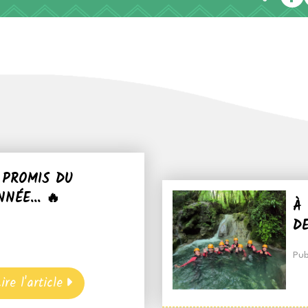
 PROMIS DU
NÉE... 🔥
À
DE
Pub
ire l'article