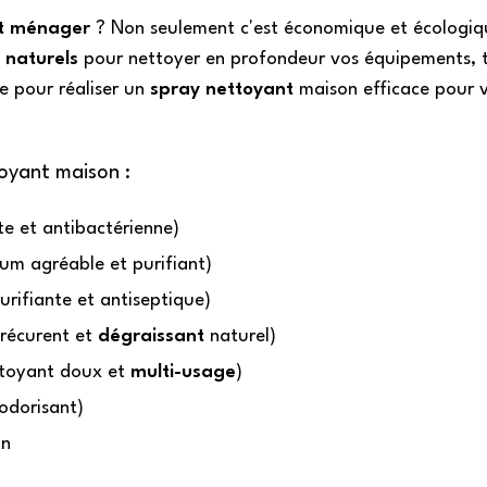
t ménager
? Non seulement c'est économique et écologiq
 naturels
pour nettoyer en profondeur vos équipements, 
e pour réaliser un
spray nettoyant
maison efficace pour 
toyant maison :
e et antibactérienne)
um agréable et purifiant)
urifiante et antiseptique)
récurent et
dégraissant
naturel)
toyant doux et
multi-usage
)
odorisant)
on