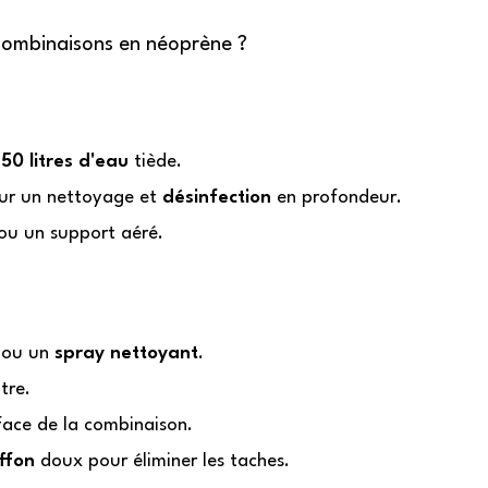
combinaisons en néoprène ?
n
50 litres d'eau
tiède.
our un nettoyage et
désinfection
en profondeur.
 ou un support aéré.
ou un
spray nettoyant
.
tre.
face de la combinaison.
ffon
doux pour éliminer les taches.