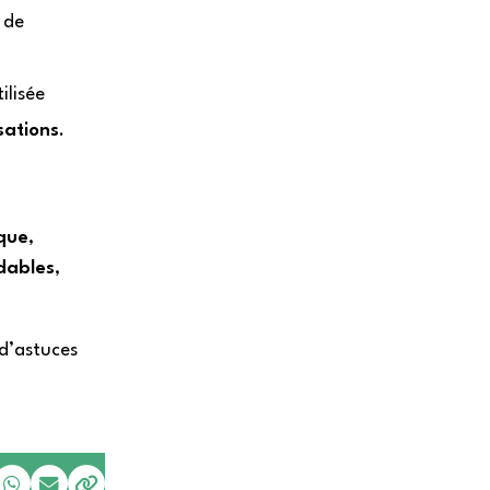
 de
ilisée
sations
.
que
,
dables
,
 d’astuces