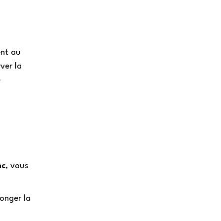
ent au
ver la
e
nc
, vous
onger la