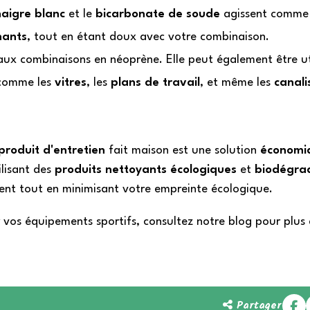
naigre blanc
et le
bicarbonate de soude
agissent comme
hants
, tout en étant doux avec votre combinaison.
 aux combinaisons en néoprène. Elle peut également être ut
 comme les
vitres
, les
plans de travail
, et même les
canali
produit d'entretien
fait maison est une solution
économi
lisant des
produits nettoyants
écologiques
et
biodégra
ent tout en minimisant votre empreinte écologique.
r vos équipements sportifs, consultez notre blog pour plus
Partager