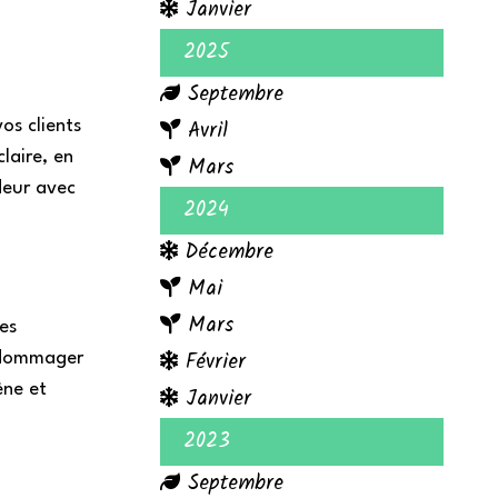
Janvier
2025
Septembre
Avril
os clients
claire, en
Mars
eur avec
2024
Décembre
Mai
Mars
es
Février
ndommager
ène et
Janvier
2023
Septembre