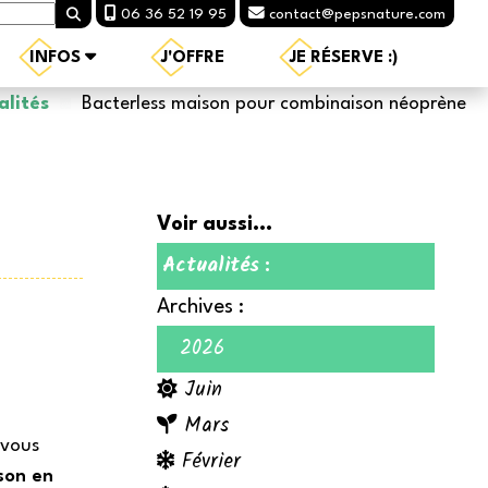
06 36 52 19 95
contact@pepsnature.com
INFOS
J'OFFRE
JE RÉSERVE :)
alités
Bacterless maison pour combinaison néoprène
Voir aussi...
Actualités
:
Archives :
2026
Juin
Mars
 vous
Février
son en