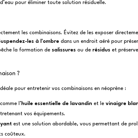
d’eau pour éliminer toute solution résiduelle.
rectement les combinaisons. Évitez de les exposer directem
Suspendez-les à l'ombre
dans un endroit aéré pour préser
empêche la formation de
salissures
ou de
résidus
et préserv
maison ?
 idéale pour entretenir vos combinaisons en néoprène :
comme l’
huile essentielle de lavandin
et le
vinaigre bla
ntretenant vos équipements.
oyant
est une solution abordable, vous permettant de prol
ts coûteux.