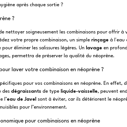
hygiène après chaque sortie ?
rène ?
 de nettoyer soigneusement les combinaisons pour offrir à v
édez votre propre combinaison, un simple
rinçage
à l'eau 
 pour éliminer les salissures légères. Un
lavage
en profond
ages, permettra de préserver la qualité du néoprène.
t pour laver votre combinaison en néoprène ?
pécifiques pour vos combinaisons en néoprène. En effet, d
e des
dégraissants
de type
liquide-vaisselle
, peuvent e
e l’
eau de Javel
sont à éviter, car ils détériorent le néopr
uisibles pour l’environnement.
économique pour combinaisons en néoprène