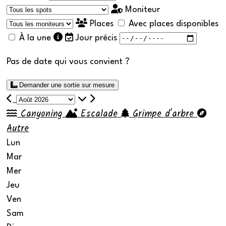
Moniteur
Places
Avec places disponibles
À la une
Jour précis
Pas de date qui vous convient ?
Demander une sortie sur mesure
Canyoning
Escalade
Grimpe d'arbre
Autre
Calendrier de Août 2026
Lun
Mar
Mer
Jeu
Ven
Sam