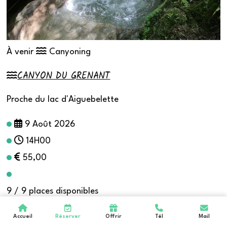
À venir
Canyoning
CANYON DU GRENANT
Proche du lac d'Aiguebelette
9 Août 2026
14H00
55,00
9 / 9 places disponibles
Infos & Réserver
Accueil
Réserver
Offrir
Tél
Mail