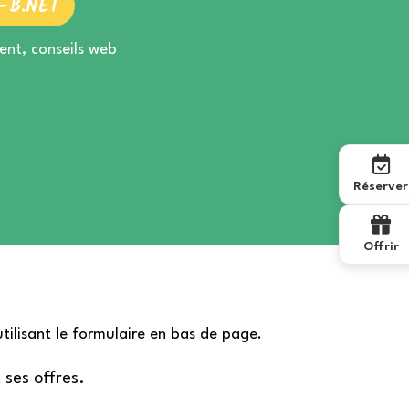
-B.NET
nt, conseils web
Réserver
Offrir
tilisant le formulaire en bas de page.
t ses offres.