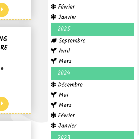
Février
Janvier
2025
NG
Septembre
URE
Avril
Mars
de
2024
Décembre
Mai
Mars
Février
Janvier
2023