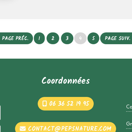
PAGE PRÉC.
1
2
3
4
5
PAGE SUIV.
Coordonnées
06 36 52 19 95
Ca
Gr
CONTACT@PEPSNATURE.COM