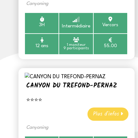
Canyoning
3H
Vercors
Intermédiaire
1 moniteur
12 ans
55.00
9 participants
CANYON DU TREFOND-PERNAZ
⭐⭐⭐⭐
Plus d'infos
Canyoning