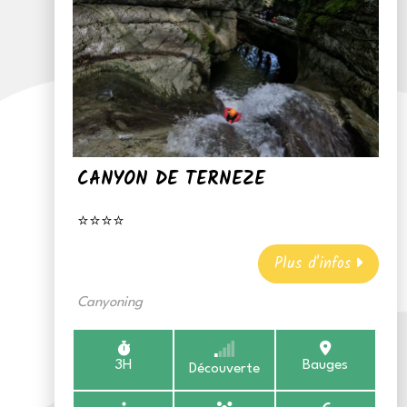
CANYON DE TERNEZE
⭐⭐⭐⭐
Plus d'infos
Canyoning
3H
Bauges
Découverte