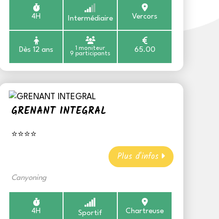
4H
Vercors
Intermédiaire
1 moniteur
Dès 12 ans
65.00
9 participants
GRENANT INTEGRAL
⭐⭐⭐⭐
Plus d'infos
Canyoning
4H
Chartreuse
Sportif