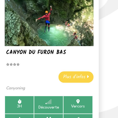
CANYON DU FURON BAS
⭐⭐⭐⭐
Plus d'infos
Canyoning
3H
Vercors
Découverte