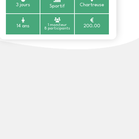
3 jours
Chartreuse
Sportif
1 moniteur
14 ans
200.00
8 participants