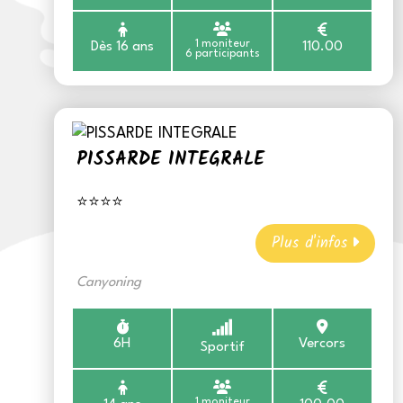
1 moniteur
Dès 16 ans
110.00
6 participants
PISSARDE INTEGRALE
⭐⭐⭐⭐
Plus d'infos
Canyoning
6H
Vercors
Sportif
1 moniteur