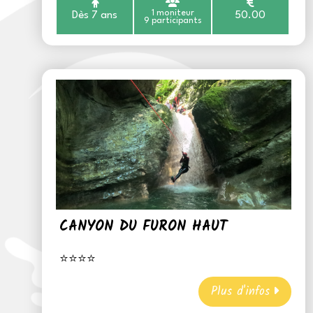
1 moniteur
Dès 7 ans
50.00
9 participants
CANYON DU FURON HAUT
⭐⭐⭐⭐
Plus d'infos