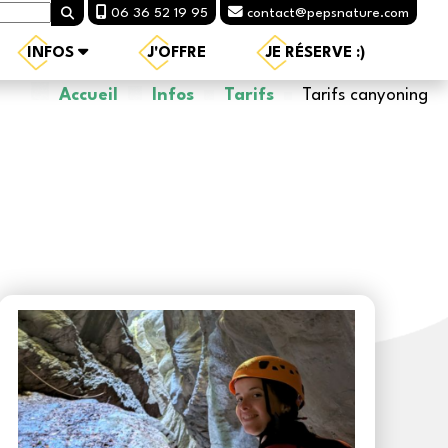
06 36 52 19 95
contact@pepsnature.com
INFOS
J'OFFRE
JE RÉSERVE :)
Accueil
Infos
Tarifs
Tarifs canyoning