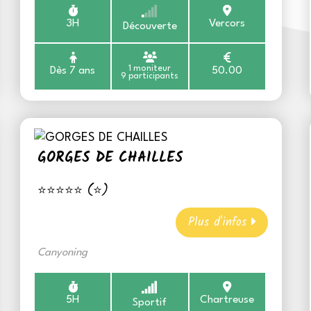
3H
Vercors
Découverte
1 moniteur
Dès 7 ans
50.00
9 participants
GORGES DE CHAILLES
⭐⭐⭐⭐⭐ (⭐)
Plus d'infos
Canyoning
5H
Chartreuse
Sportif