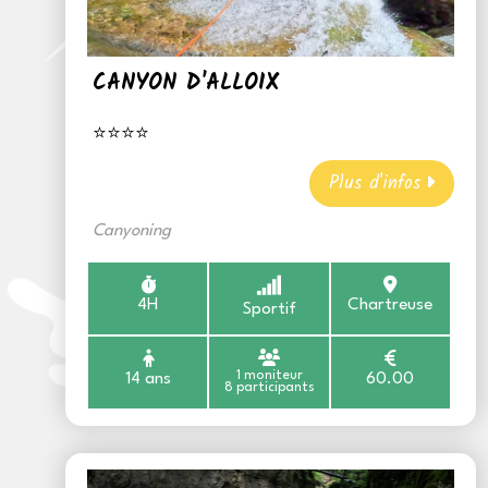
CANYON D'ALLOIX
⭐⭐⭐⭐
Plus d'infos
Canyoning
4H
Chartreuse
Sportif
1 moniteur
14 ans
60.00
8 participants