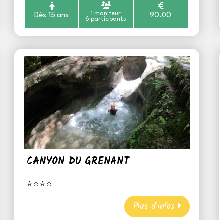
1 moniteur
Dès 15 ans
90.00
6 participants
CANYON DU GRENANT
⭐⭐⭐⭐
Plus d'infos