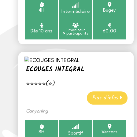
4H
Bugey
Intermédiaire
1 moniteur
Dès 10 ans
60.00
9 participants
ECOUGES INTEGRAL
⭐⭐⭐⭐⭐(⭐)
Plus d'infos
Canyoning
8H
Vercors
Sportif