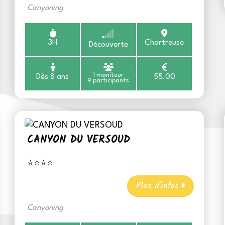
Canyoning
3H
Chartreuse
Découverte
1 moniteur
Dès 8 ans
55.00
9 participants
CANYON DU VERSOUD
⭐⭐⭐⭐
Plus d'infos
Canyoning