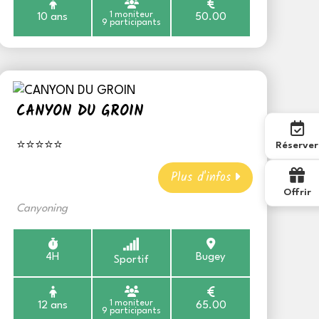
1 moniteur
10 ans
50.00
9 participants
CANYON DU GROIN
⭐⭐⭐⭐⭐
Réserver
Plus d'infos
Offrir
Canyoning
4H
Bugey
Sportif
1 moniteur
12 ans
65.00
9 participants