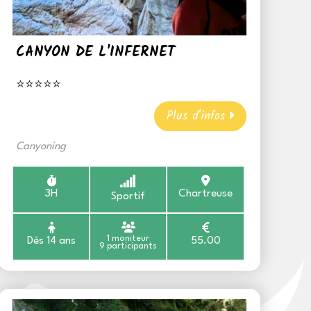
CANYON DE L'INFERNET
⭐⭐⭐⭐⭐
Plus d'infos
Canyoning
3H
Chartreuse
Sportif
1 moniteur
Dès 14 ans
55.00
9 participants