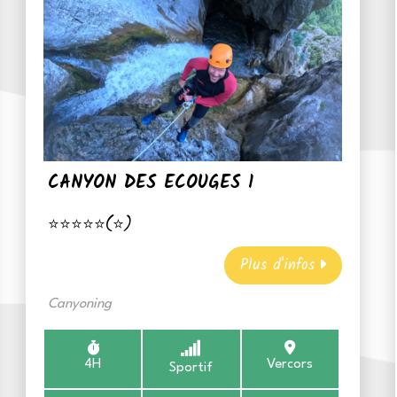
CANYON DES ECOUGES 1
⭐⭐⭐⭐⭐(⭐)
Plus d'infos
Canyoning
4H
Vercors
Sportif