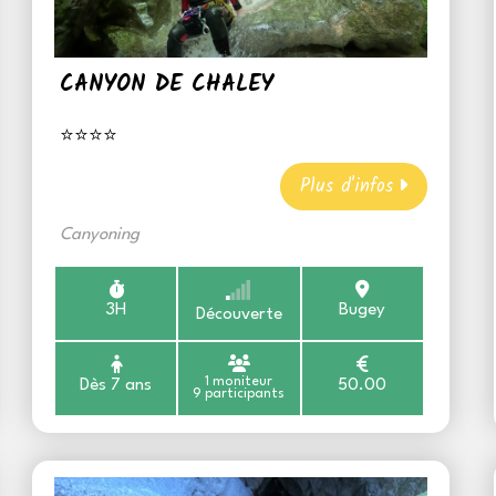
CANYON DE CHALEY
⭐⭐⭐⭐
Plus d'infos
Canyoning
3H
Bugey
Découverte
1 moniteur
Dès 7 ans
50.00
9 participants