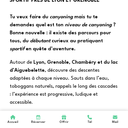
SPORTIF PRÈS DE LYON ET GRENOBLE
Tu veux faire du
canyoning
mais tu te
demandes quel est ton
niveau de canyoning
?
Bonne nouvelle : il existe des parcours pour
tous, du
débutant
curieux au pratiquant
sportif
en quête d’aventure.
Autour de
Lyon, Grenoble, Chambéry et du lac
d’Aiguebelette
, découvre des descentes
adaptées à chaque niveau. Sauts dans l’eau,
toboggans naturels, rappels le long des cascades
: l’expérience est progressive, ludique et
accessible.
Que tu viennes
en famille, entre amis, pour un
Accueil
Réserver
Offrir
Tél
Mail
EVG/EVJF ou avec ton entreprise
, tu trouveras