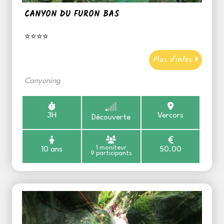
CANYON DU FURON BAS
⭐⭐⭐⭐
Plus d'infos
Canyoning
3H
Vercors
Découverte
1 moniteur
10 ans
50.00
9 participants