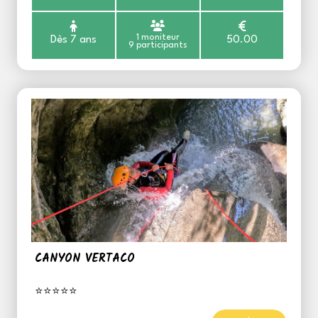
1 moniteur
Dès 7 ans
50.00
9 participants
CANYON VERTACO
⭐⭐⭐⭐⭐