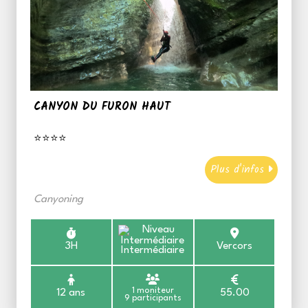
CANYON DU FURON HAUT
⭐⭐⭐⭐
Plus d'infos
Canyoning
3H
Vercors
Intermédiaire
1 moniteur
12 ans
55.00
9 participants