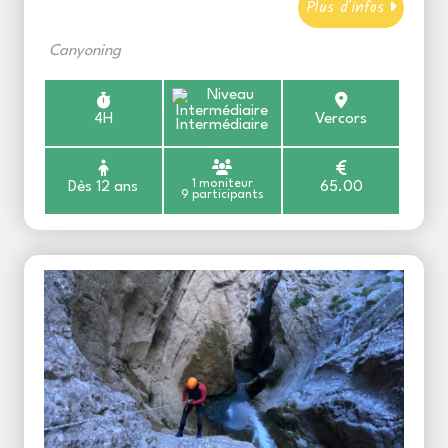
Plus d'infos
Canyoning
4H
Vercors
Intermédiaire
1 moniteur
Dès 12 ans
65.00
9 participants