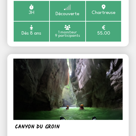
3H
Chartreuse
Découverte
1 moniteur
Dès 8 ans
55.00
9 participants
CANYON DU GROIN