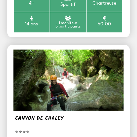
4H
Chartreuse
Sportif
1 moniteur
14 ans
60.00
8 participants
CANYON DE CHALEY
⭐⭐⭐⭐