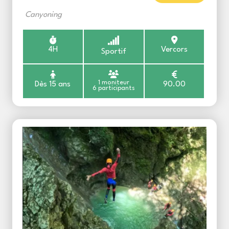
Canyoning
4H
Vercors
Sportif
1 moniteur
Dès 15 ans
90.00
6 participants