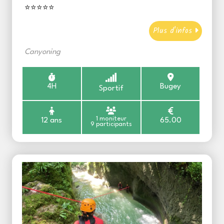
⭐⭐⭐⭐⭐
Plus d'infos
Canyoning
4H
Bugey
Sportif
1 moniteur
12 ans
65.00
9 participants