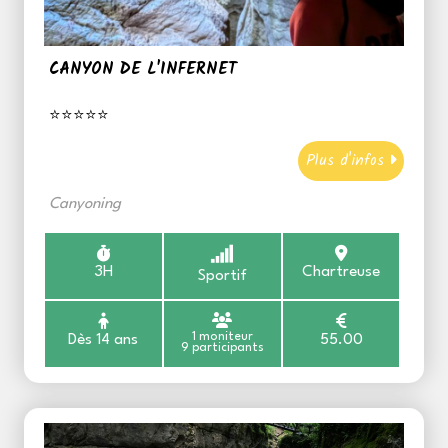
CANYON DE L'INFERNET
⭐⭐⭐⭐⭐
Plus d'infos
Canyoning
3H
Chartreuse
Sportif
1 moniteur
Dès 14 ans
55.00
9 participants