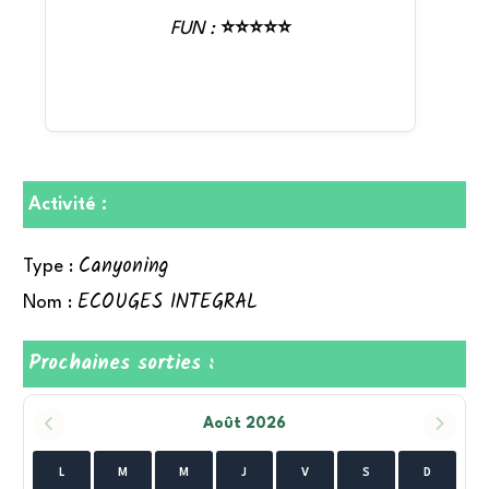
FUN :
⭐⭐⭐⭐⭐
Activité :
Canyoning
Type :
ECOUGES INTEGRAL
Nom :
Prochaines sorties :
Août 2026
L
M
M
J
V
S
D