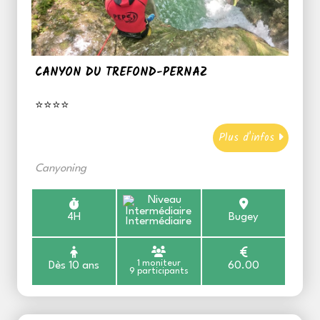
CANYON DU TREFOND-PERNAZ
⭐⭐⭐⭐
Plus d'infos
Canyoning
4H
Bugey
Intermédiaire
1 moniteur
Dès 10 ans
60.00
9 participants