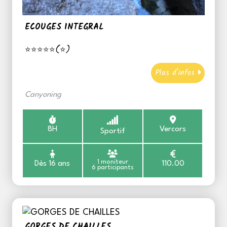
ECOUGES INTEGRAL
⭐⭐⭐⭐⭐(⭐)
Plus d'infos
Canyoning
8H
Vercors
Sportif
1 moniteur
Dès 16 ans
110.00
6 participants
GORGES DE CHAILLES