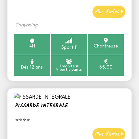
Plus d'infos
Canyoning
4H
Chartreuse
Sportif
1 moniteur
Dès 12 ans
65.00
9 participants
PISSARDE INTEGRALE
⭐⭐⭐⭐
Plus d'infos