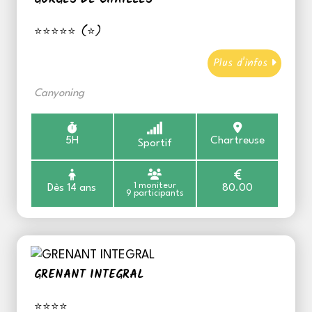
⭐⭐⭐⭐⭐ (⭐)
Plus d'infos
Canyoning
5H
Chartreuse
Sportif
1 moniteur
Dès 14 ans
80.00
9 participants
GRENANT INTEGRAL
⭐⭐⭐⭐