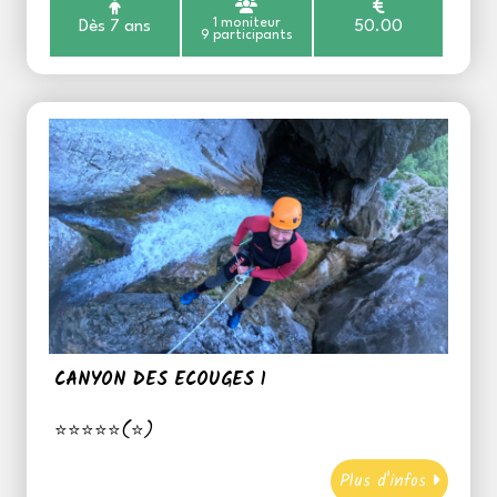
1 moniteur
Dès 7 ans
50.00
9 participants
CANYON DES ECOUGES 1
⭐⭐⭐⭐⭐(⭐)
Plus d'infos