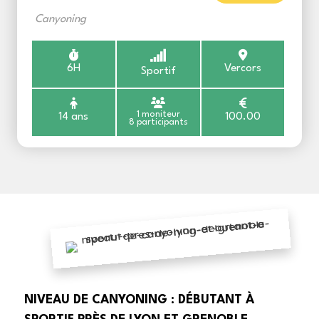
Canyoning
6H
Vercors
Sportif
1 moniteur
14 ans
100.00
8 participants
NIVEAU DE CANYONING : DÉBUTANT À