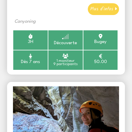
Plus d'infos
Canyoning
3H
Bugey
Découverte
1 moniteur
Dès 7 ans
50.00
9 participants