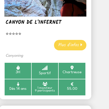
CANYON DE L'INFERNET
⭐⭐⭐⭐⭐
Plus d'infos
Canyoning
3H
Chartreuse
Sportif
1 moniteur
Dès 14 ans
55.00
9 participants