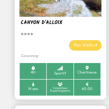
CANYON D'ALLOIX
⭐⭐⭐⭐
Plus d'infos
Canyoning
4H
Chartreuse
Sportif
1 moniteur
14 ans
60.00
8 participants