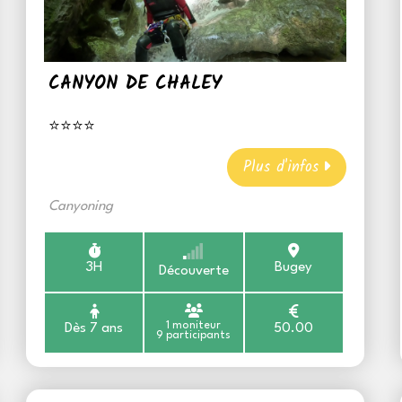
CANYON DE CHALEY
⭐⭐⭐⭐
Plus d'infos
Canyoning
3H
Bugey
Découverte
1 moniteur
Dès 7 ans
50.00
9 participants