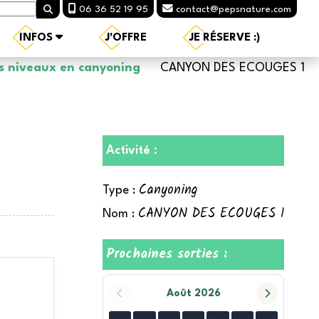
06 36 52 19 95
contact@pepsnature.com
INFOS
J'OFFRE
JE RÉSERVE :)
es niveaux en canyoning
CANYON DES ECOUGES 1
Activité :
Canyoning
Type :
CANYON DES ECOUGES 1
Nom :
Prochaines sorties :
Août 2026