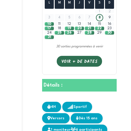
L
M
M
J
V
S
D
1
2
3
4
5
6
7
8
9
10
11
12
13
14
15
16
17
18
19
20
21
22
23
24
25
26
27
28
29
30
31
30 sorties programmées à venir
VOIR + DE DATES
Détails :
4H
Sportif
Vercors
Dès 15 ans
1 moniteur
6 participants