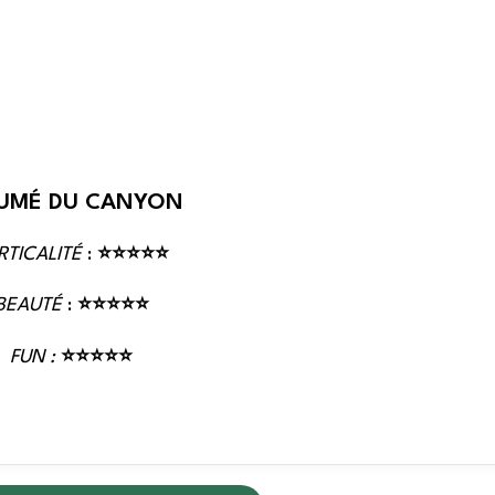
UMÉ DU CANYON
RTICALITÉ
:
⭐⭐⭐⭐⭐
BEAUTÉ
:
⭐⭐⭐⭐⭐
FUN :
⭐⭐⭐⭐⭐